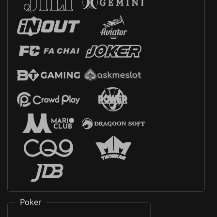
Poker