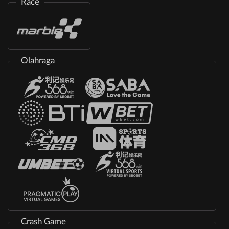
Race
Olahraga
Crash Game