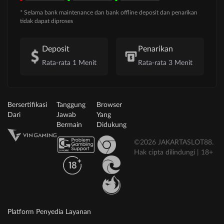
* Selama bank maintenance dan bank offline deposit dan penarikan
tidak dapat diproses
Deposit
Penarikan
Rata-rata 1 Menit
Rata-rata 3 Menit
Bersertifikasi
Tanggung
Browser
Dari
Jawab
Yang
Bermain
Didukung
©2026 JAKARTASLOT88.
Hak cipta dilindungi | 18+
Platform Penyedia Layanan