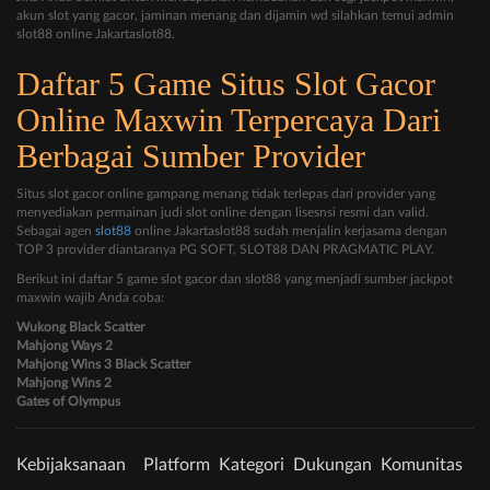
akun slot yang gacor, jaminan menang dan dijamin wd silahkan temui admin
slot88 online Jakartaslot88.
Daftar 5 Game Situs Slot Gacor
Online Maxwin Terpercaya Dari
Berbagai Sumber Provider
Situs slot gacor online gampang menang tidak terlepas dari provider yang
menyediakan permainan judi slot online dengan lisesnsi resmi dan valid.
Sebagai agen
slot88
online Jakartaslot88 sudah menjalin kerjasama dengan
TOP 3 provider diantaranya PG SOFT, SLOT88 DAN PRAGMATIC PLAY.
Berikut ini daftar 5 game slot gacor dan slot88 yang menjadi sumber jackpot
maxwin wajib Anda coba:
Wukong Black Scatter
Mahjong Ways 2
Mahjong Wins 3 Black Scatter
Mahjong Wins 2
Gates of Olympus
Kebijaksanaan
Platform
Kategori
Dukungan
Komunitas