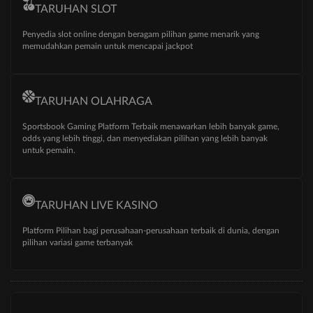
TARUHAN SLOT
Penyedia slot online dengan beragam pilihan game menarik yang
memudahkan pemain untuk mencapai jackpot
TARUHAN OLAHRAGA
Sportsbook Gaming Platform Terbaik menawarkan lebih banyak game,
odds yang lebih tinggi, dan menyediakan pilihan yang lebih banyak
untuk pemain.
TARUHAN LIVE KASINO
Platform Pilihan bagi perusahaan-perusahaan terbaik di dunia, dengan
pilihan variasi game terbanyak