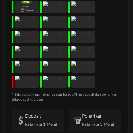
* Selama bank maintenance dan bank offline deposit dan penarikan
tidak dapat diproses
Deposit
Penarikan
Rata-rata 1 Menit
Rata-rata 3 Menit