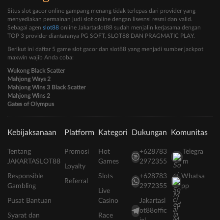
Situs slot gacor online gampang menang tidak terlepas dari provider yang
menyediakan permainan judi slot online dengan lisesnsi resmi dan valid.
Sebagai agen
slot88
online Jakartaslot88 sudah menjalin kerjasama dengan
TOP 3 provider diantaranya PG SOFT, SLOT88 DAN PRAGMATIC PLAY.
Berikut ini daftar 5 game slot gacor dan slot88 yang menjadi sumber jackpot
maxwin wajib Anda coba:
Wukong Black Scatter
Mahjong Ways 2
Mahjong Wins 3 Black Scatter
Mahjong Wins 2
Gates of Olympus
Kebijaksanaan
Platform
Kategori
Dukungan
Komunitas
Tentang
Promosi
Hot
+628783
Telegra
JAKARTASLOT88
Games
2972355
m
Loyalty
Responsible
Slots
+628783
Whatsa
Referral
Gambling
2972355
pp
Live
Pusat Bantuan
Casino
Jakartasl
ot88offic
Syarat dan
Race