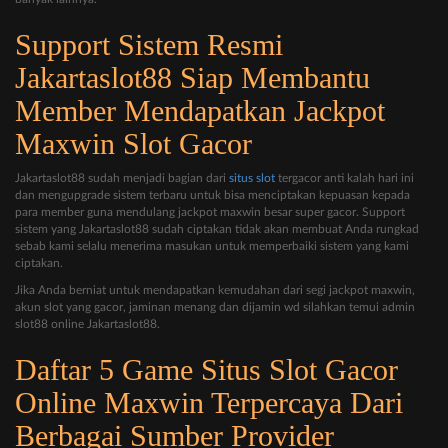
Support Sistem Resmi
Jakartaslot88 Siap Membantu
Member Mendapatkan Jackpot
Maxwin Slot Gacor
Jakartaslot88 sudah menjadi bagian dari
situs slot
tergacor anti kalah hari ini
dan mengupgrade sistem terbaru untuk bisa menciptakan kepuasan kepada
para member guna mendulang jackpot maxwin besar super gacor. Support
sistem yang Jakartaslot88 sudah ciptakan tidak akan membuat Anda rungkad
sebab kami selalu menerima masukan untuk memperbaiki sistem yang kami
ciptakan.
Jika Anda berniat untuk mendapatkan kemudahan dari segi jackpot maxwin,
akun slot yang gacor, jaminan menang dan dijamin wd silahkan temui admin
slot88 online Jakartaslot88.
Daftar 5 Game Situs Slot Gacor
Online Maxwin Terpercaya Dari
Berbagai Sumber Provider