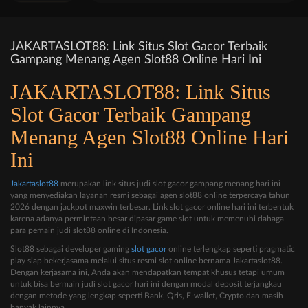
JAKARTASLOT88: Link Situs Slot Gacor Terbaik
Gampang Menang Agen Slot88 Online Hari Ini
JAKARTASLOT88: Link Situs
Slot Gacor Terbaik Gampang
Menang Agen Slot88 Online Hari
Ini
Jakartaslot88
merupakan link situs judi slot gacor gampang menang hari ini
yang menyediakan layanan resmi sebagai agen slot88 online terpercaya tahun
2026 dengan jackpot maxwin terbesar. Link slot gacor online hari ini terbentuk
karena adanya permintaan besar dipasar game slot untuk memenuhi dahaga
para pemain judi slot88 online di Indonesia.
Slot88 sebagai developer gaming
slot gacor
online terlengkap seperti pragmatic
play siap bekerjasama melalui situs resmi slot online bernama Jakartaslot88.
Dengan kerjasama ini, Anda akan mendapatkan tempat khusus tetapi umum
untuk bisa bermain judi slot gacor hari ini dengan modal deposit terjangkau
dengan metode yang lengkap seperti Bank, Qris, E-wallet, Crypto dan masih
banyak lainnya.